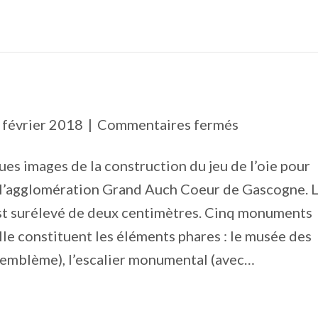
sur
 février 2018
|
Commentaires fermés
Jeu
es images de la construction du jeu de l’oie pour
de
e l’agglomération Grand Auch Coeur de Gascogne. 
l’oie
st surélevé de deux centimètres. Cinq monuments
le constituent les éléments phares : le musée des
n emblème), l’escalier monumental (avec…