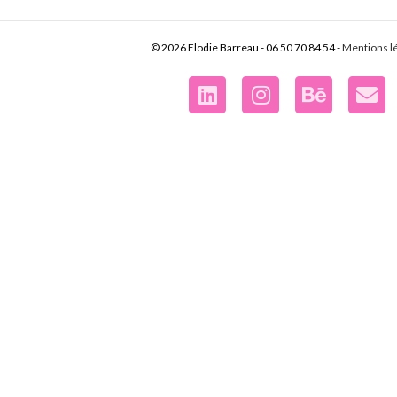
© 2026 Elodie Barreau - 06 50 70 84 54 -
Mentions l
Linkedin
Instagram
500px
Em